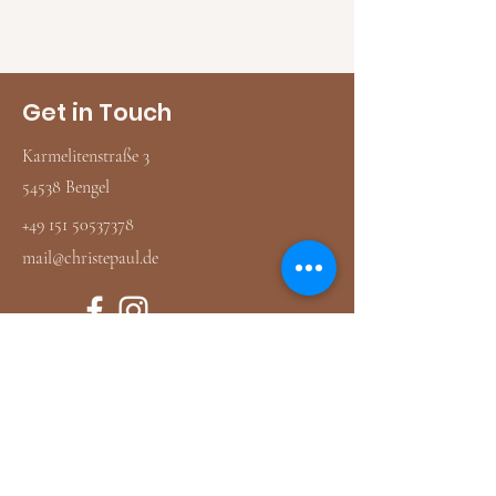
Get in Touch
Karmelitenstraße 3
54538 Bengel
‭+49
151 50537378
mail@christepaul.de
Datenschutz
AGB
Impressum
Vorname