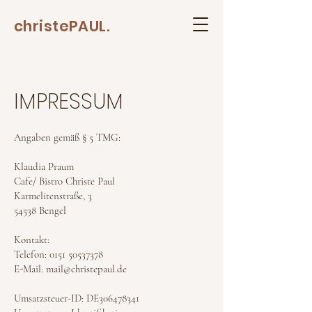
christePAUL.
IMPRESSUM
Angaben gemäß § 5 TMG:
Klaudia Praum
Cafe/ Bistro Christe Paul
Karmelitenstraße, 3
54538 Bengel
Kontakt:
Telefon: 0151 50537378
E-Mail: mail@christepaul.de
Umsatzsteuer-ID: DE306478341