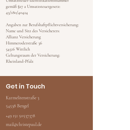
Umsatzsteuer-Identifikationsnummer
gemäß §27 a Umsatzsteuergesetz:
43/180/40424
Angaben zur Berufshaftpflichtversicherung:
Name und Sitz des Versicherers:
Allianz Versicherung
Himmeroderstraße 36
54516 Wittlich
Geltungsraum der Versicherung:
Rheinland-Pfalz
Get in Touch
Karmelitenstraße 3
54538 Bengel
‭+49
151 50537378
mail@christepaul.de