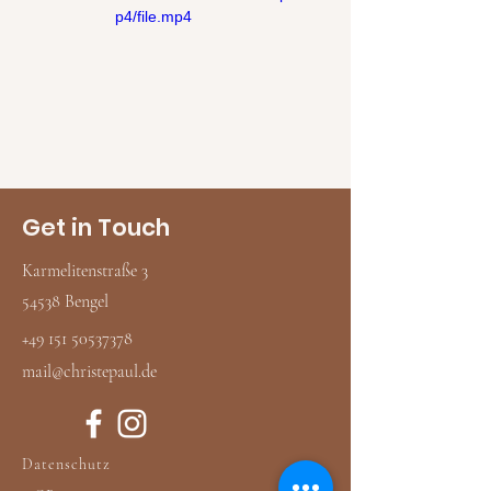
p4/file.mp4
Get in Touch
Karmelitenstraße 3
54538 Bengel
‭+49
151 50537378
mail@christepaul.de
Datenschutz